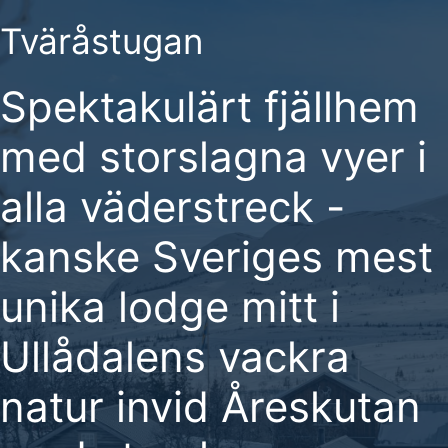
Skip
Tväråstugan
to
content
Spektakulärt fjällhem
med storslagna vyer i
alla väderstreck -
kanske Sveriges mest
unika lodge mitt i
Ullådalens vackra
natur invid Åreskutan